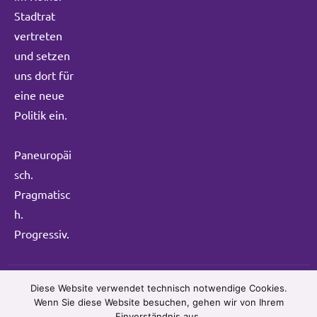
Stadtrat
vertreten
und setzen
uns dort für
eine neue
Politik ein.
Paneuropäi
sch.
Pragmatisc
h.
Progressiv.
Diese Website verwendet technisch notwendige Cookies.
© 2025 Volt Fraktion im Kölner Rat. All Rights Reserved.
Wenn Sie diese Website besuchen, gehen wir von Ihrem
Einverständnis aus.