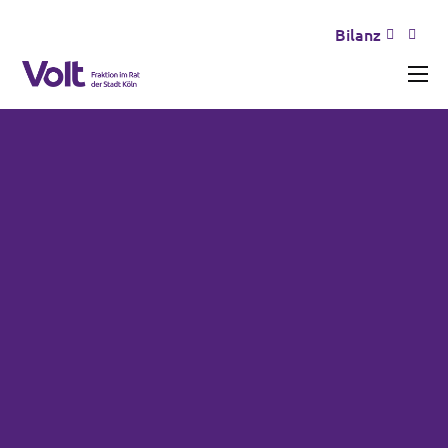
Bilanz
Aktuelles
Unser Team
Themen
Erfolge und Misserfolge
Transparenz
Presse