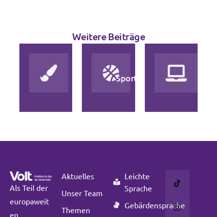
Weitere Beiträge
Kunst
und
Sport
D
Kultur
Aktuelles
Leichte
Als Teil der
Sprache
Unser Team
europaweit
Gebärdensprache
Themen
en