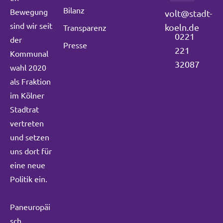
Bilanz
Bewegung
volt@stadt-
sind wir seit
koeln.de
Transparenz
0221
der
Presse
221
Kommunal
32087
wahl 2020
als Fraktion
im Kölner
Stadtrat
vertreten
und setzen
uns dort für
eine neue
Politik ein.
Paneuropäi
sch.