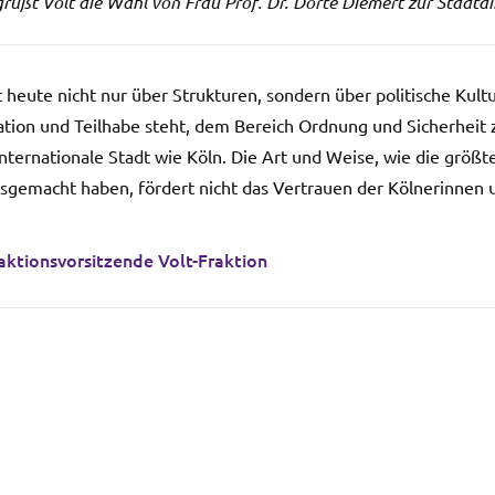
grüßt Volt die Wahl von Frau Prof. Dr. Dörte Diemert zur Stadtdi
 heute nicht nur über Strukturen, sondern über politische Kult
ration und Teilhabe steht, dem Bereich Ordnung und Sicherheit 
 internationale Stadt wie Köln. Die Art und Weise, wie die größ
usgemacht haben, fördert nicht das Vertrauen der Kölnerinnen u
aktionsvorsitzende Volt-Fraktion