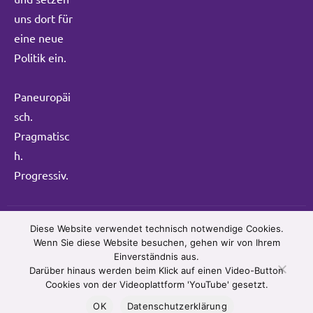
uns dort für
eine neue
Politik ein.
Paneuropäi
sch.
Pragmatisc
h.
Progressiv.
Diese Website verwendet technisch notwendige Cookies.
© 2025 Volt Fraktion im Kölner Rat. All Rights Reserved.
Wenn Sie diese Website besuchen, gehen wir von Ihrem
Einverständnis aus.
Darüber hinaus werden beim Klick auf einen Video-Button
Datenschutzerklärung
Impressum
Cookies von der Videoplattform 'YouTube' gesetzt.
OK
Datenschutzerklärung