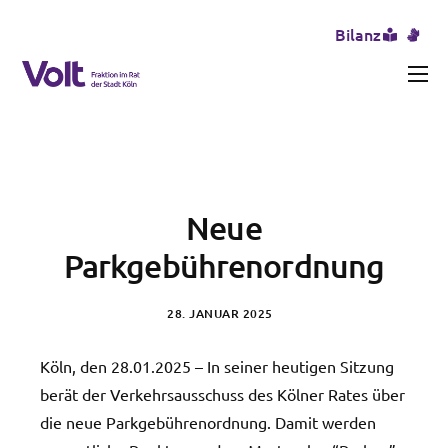
Bilanz
Aktuelles
Unser Team
Themen
Neue
Erfolge und Misserfolge
Parkgebührenordnung
Transparenz
28. JANUAR 2025
Presse
Köln, den 28.01.2025 – In seiner heutigen Sitzung
berät der Verkehrsausschuss des Kölner Rates über
die neue Parkgebührenordnung. Damit werden